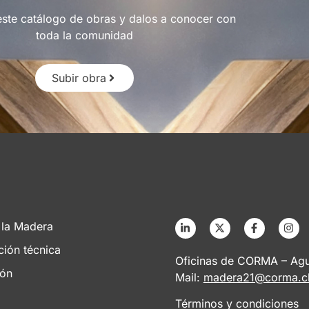
este catálogo de obras y dalos a conocer con
toda la comunidad
Subir obra
 la Madera
ción técnica
Oficinas de CORMA – Agus
ión
Mail:
madera21@corma.c
Términos y condiciones