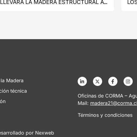
LLEVARÁ LA MADERA ESTRUCTURAL AL
LO
CORAZÓN DE NUEVA COSTANERA
CO
 la Madera
ción técnica
Oficinas de CORMA – Agus
ión
Mail:
madera21@corma.c
Términos y condiciones
esarrollado por
Nexweb