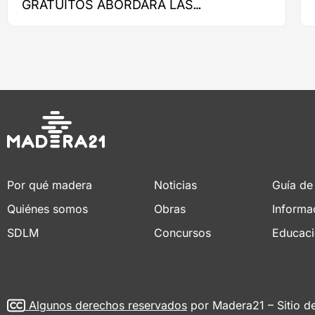
GRATUITOS ABORDARÁ LAS
PRINCIPALES NORMATIVAS PARA LA
CONSTRUCCIÓN EN MADERA
Por qué madera
Noticias
Guía de
Quiénes somos
Obras
Informa
SDLM
Concursos
Educac
Algunos derechos reservados
por Madera21 – Sitio d