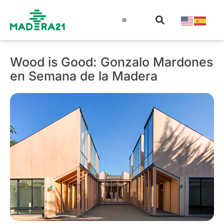
Información técnica
Educación en madera
Guía de la Madera
Wood is Good: Gonzalo Mardones
en Semana de la Madera