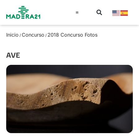
Información técnica
Educación en madera
Guía de la Madera
Inicio
Concurso
2018 Concurso Fotos
/
/
AVE