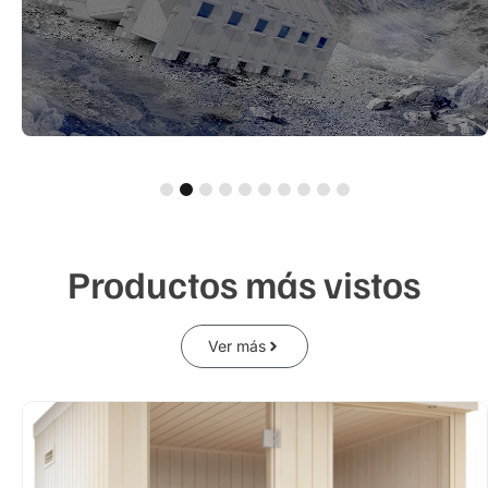
1
2
3
4
5
6
7
8
9
10
Productos más vistos
Ver más