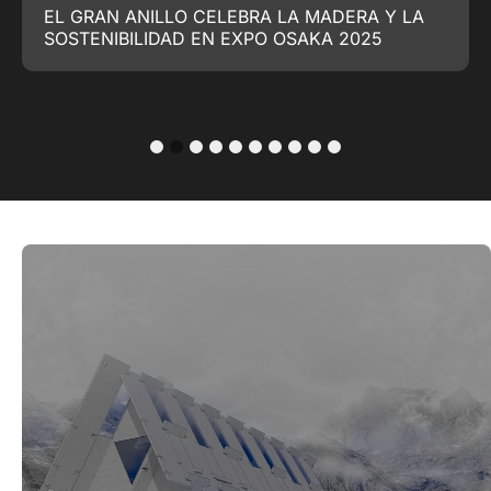
EL GRAN ANILLO CELEBRA LA MADERA Y LA
SOSTENIBILIDAD EN EXPO OSAKA 2025
1
2
3
4
5
6
7
8
9
10
Refugio Cúspide Bifrontal