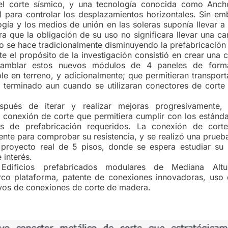
r el corte sísmico, y una tecnología conocida como Anc
) para controlar los desplazamientos horizontales. Sin em
ogía y los medios de unión en las soleras suponía llevar 
ra que la obligación de su uso no significara llevar una ca
 se hace tradicionalmente disminuyendo la prefabricación 
te el propósito de la investigación consistió en crear una
nsamblar estos nuevos módulos de 4 paneles de for
le en terreno, y adicionalmente; que permitieran transpor
 terminado aun cuando se utilizaran conectores de corte 
spués de iterar y realizar mejoras progresivamente, 
 conexión de corte que permitiera cumplir con los estánda
os de prefabricación requeridos. La conexión de cort
nte para comprobar su resistencia, y se realizó una prueba
 proyecto real de 5 pisos, donde se espera estudiar su 
 interés.
dificios prefabricados modulares de Mediana Altu
rco plataforma, patente de conexiones innovadoras, uso 
ayos de conexiones de corte de madera.