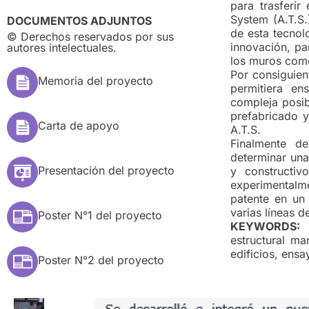
para trasferi
System (A.T.S.
DOCUMENTOS ADJUNTOS
de esta tecnol
© Derechos reservados por sus
innovación, pa
autores intelectuales.
los muros como
Por consiguien
Memoria del proyecto
permitiera e
compleja posib
prefabricado y
Carta de apoyo
A.T.S.
Finalmente de
determinar una
Presentación del proyecto
y constructiv
experimentalme
patente en un
varias líneas de
Poster N°1 del proyecto
KEYWORDS:
E
estructural ma
edificios, ens
Poster N°2 del proyecto