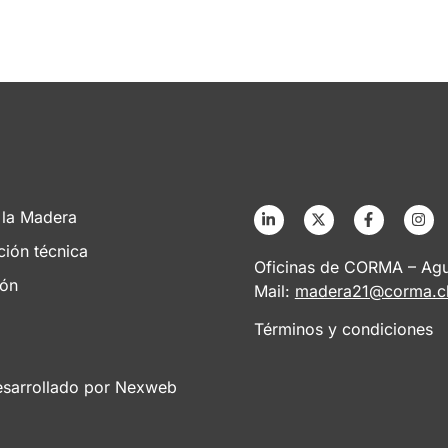
 la Madera
ción técnica
Oficinas de CORMA – Agus
ión
Mail:
madera21@corma.c
Términos y condiciones
esarrollado por
Nexweb