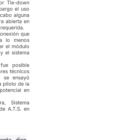
hor Tie-down
bargo el uso
a cabo alguna
ra abierta en
requerida.
 conexión que
ma lo menos
tar el módulo
y el sistema
fue posible
res técnicos
e se ensayó
 piloto de la
potencial en
ra, Sistema
de A.T.S. en