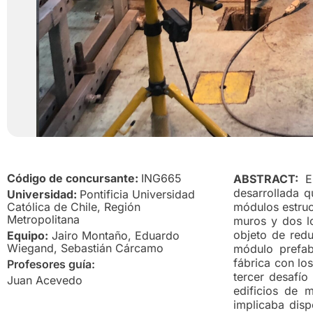
Código de concursante:
ING665
ABSTRACT:
El
desarrollada q
Universidad:
Pontificia Universidad
Católica de Chile, Región
módulos estruc
Metropolitana
muros y dos lo
objeto de redu
Equipo:
Jairo Montaño, Eduardo
Wiegand, Sebastián Cárcamo
módulo prefab
fábrica con lo
Profesores guía:
tercer desafío
Juan Acevedo
edificios de 
implicaba disp