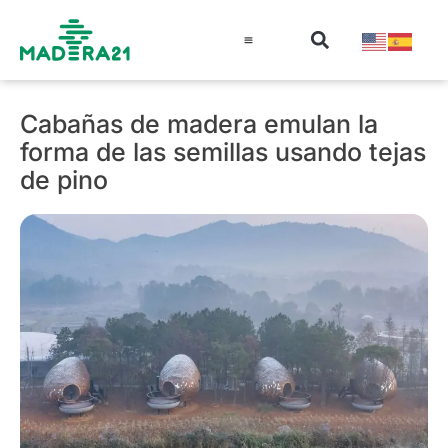
Información técnica
Educación en madera
Guía de la Madera
Cabañas de madera emulan la
forma de las semillas usando tejas
de pino