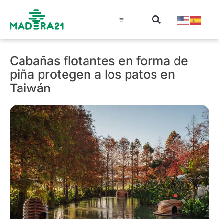
Información técnica
Educación en madera
Guía de la Madera
Cabañas flotantes en forma de
piña protegen a los patos en
Taiwán