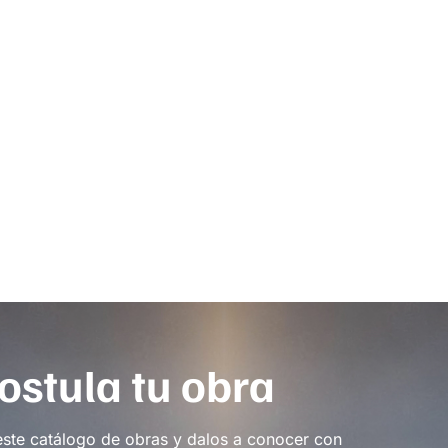
ostula tu obra
este catálogo de obras y dalos a conocer con