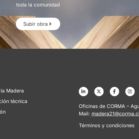
toda la comunidad
Subir obra
 la Madera
ción técnica
Oficinas de CORMA – Agus
ión
Mail:
madera21@corma.c
Términos y condiciones