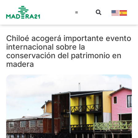
Información técnica
Educación en madera
Guía de la Madera
Chiloé acogerá importante evento
internacional sobre la
conservación del patrimonio en
madera