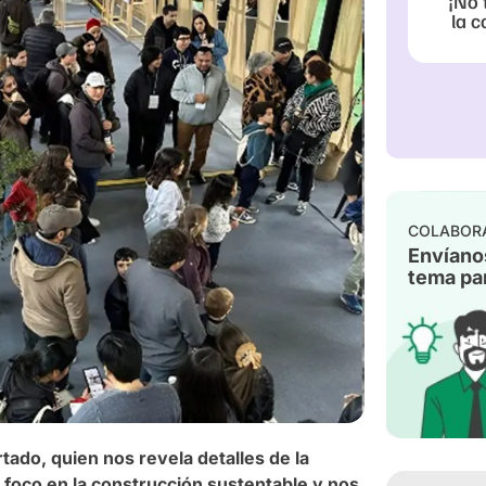
¡No 
la c
COLABOR
Envíano
tema par
ado, quien nos revela detalles de la
foco en la construcción sustentable y nos