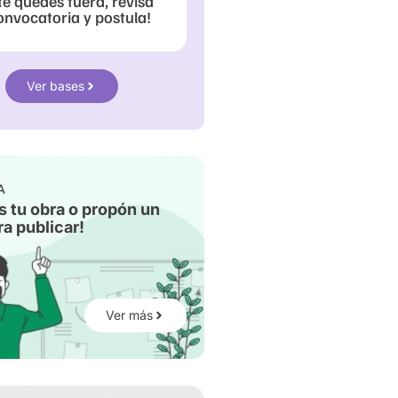
te quedes fuera, revisa
onvocatoria y postula!
Ver bases
A
s tu obra o propón un
a publicar!
Ver más