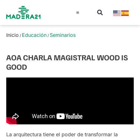
Información técnica
Educación en madera
Guía de la Madera
Inicio
Educación
Seminarios
/
/
AOA CHARLA MAGISTRAL WOOD IS
GOOD
La arquitectura tiene el poder de transformar la