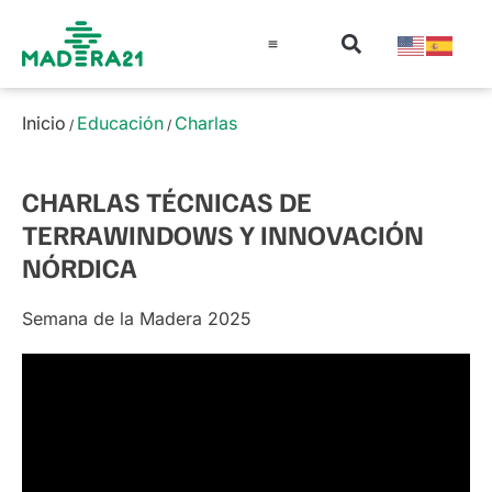
Información técnica
Educación en madera
Guía de la Madera
Inicio
Educación
Charlas
/
/
CHARLAS TÉCNICAS DE
TERRAWINDOWS Y INNOVACIÓN
NÓRDICA
Semana de la Madera 2025