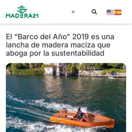
Información técnica
Educación en madera
Guía de la Madera
El “Barco del Año” 2019 es una
lancha de madera maciza que
aboga por la sustentabilidad