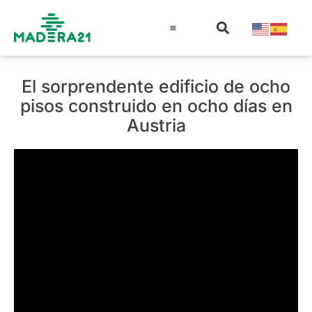
Información técnica
Educación en madera
Guía de la Madera
El sorprendente edificio de ocho
pisos construido en ocho días en
Austria