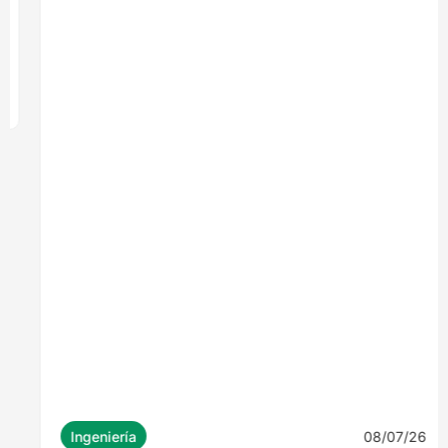
08/07/26
Ingeniería
MONROY 2775: EL EDIFICIO QUE
LLEVARÁ LA MADERA ESTRUCTURAL AL
CORAZÓN DE NUEVA COSTANERA