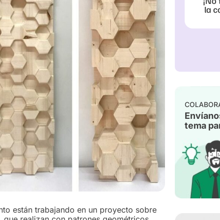
¡No 
la c
COLABOR
Envíano
tema par
onto están trabajando en un proyecto sobre
, que realizan con patrones geométricos