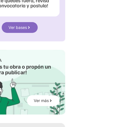
te quedes fuera, revisa
onvocatoria y postula!
Ver bases
A
s tu obra o propón un
a publicar!
Ver más