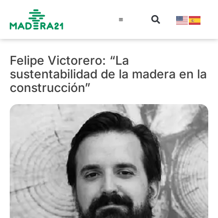
Información técnica
Educación en madera
Guía de la Madera
Felipe Victorero: “La
sustentabilidad de la madera en la
construcción”