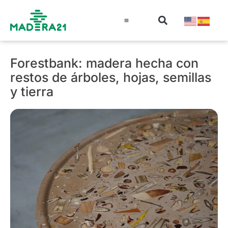
Información técnica
Educación en madera
Guía de la Madera
Forestbank: madera hecha con
restos de árboles, hojas, semillas
y tierra