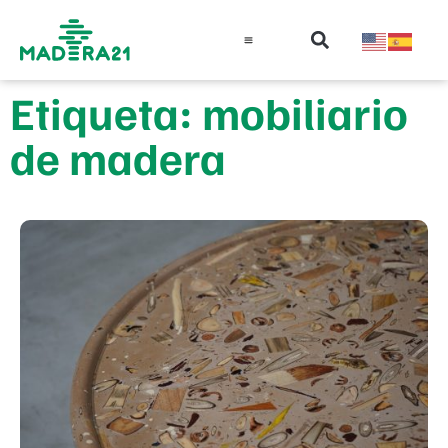
Información técnica
Educación en madera
Guía de la Madera
Etiqueta: mobiliario
de madera