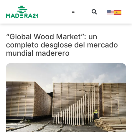
Información técnica
Educación en madera
Guía de la Madera
“Global Wood Market”: un
completo desglose del mercado
mundial maderero