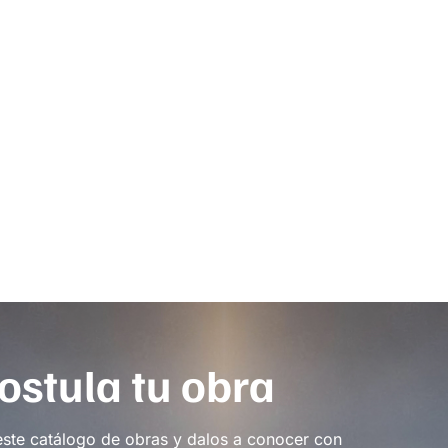
ostula tu obra
este catálogo de obras y dalos a conocer con