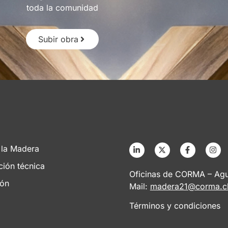
toda la comunidad
Subir obra
 la Madera
ción técnica
Oficinas de CORMA – Agus
ión
Mail:
madera21@corma.c
Términos y condiciones