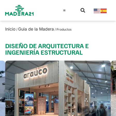
Información técnica
Educación en madera
Guía de la Madera
Inicio
Guia de la Madera
/
/ Productos
DISEÑO DE ARQUITECTURA E
INGENIERÍA ESTRUCTURAL