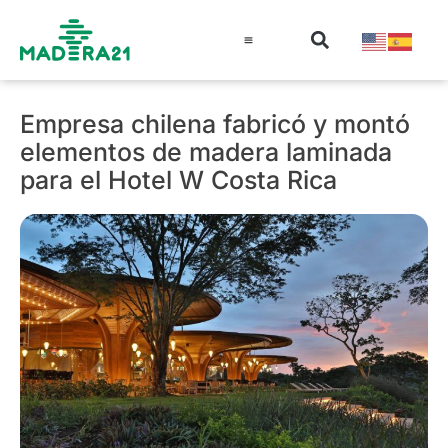
Información técnica
Educación en madera
Guía de la Madera
Empresa chilena fabricó y montó
elementos de madera laminada
para el Hotel W Costa Rica