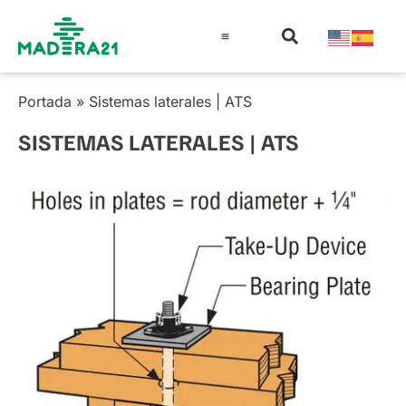
Información técnica
Educación en madera
Guía de la Madera
Portada
»
Sistemas laterales | ATS
SISTEMAS LATERALES | ATS