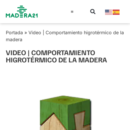
Información técnica
Educación en madera
Guía de la Madera
Portada
»
Video | Comportamiento higrotérmico de la
madera
VIDEO | COMPORTAMIENTO
HIGROTÉRMICO DE LA MADERA