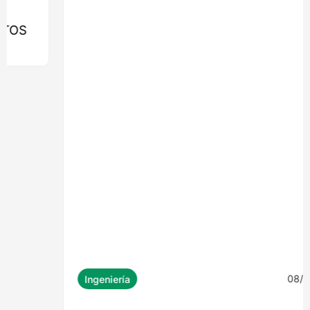
MONROY 2775: EL EDIFICIO QUE
LLEVARÁ LA MADERA ESTRUCTURAL AL
CORAZÓN DE NUEVA COSTANERA