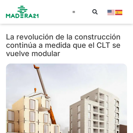
Información técnica
Educación en madera
Guía de la Madera
La revolución de la construcción
continúa a medida que el CLT se
vuelve modular