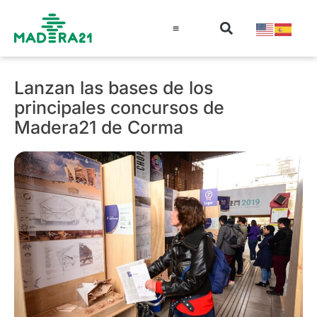
Información técnica
Educación en madera
Guía de la Madera
Lanzan las bases de los
principales concursos de
Madera21 de Corma