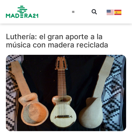
Información técnica
Educación en madera
Guía de la Madera
Luthería: el gran aporte a la
música con madera reciclada