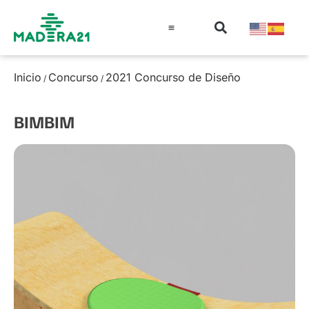
Información técnica
Educación en madera
Guía de la Madera
Inicio
Concurso
2021 Concurso de Diseño
/
/
BIMBIM