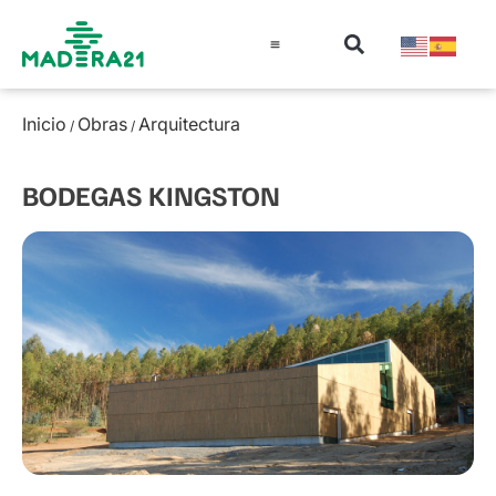
Información técnica
Educación en madera
Guía de la Madera
Inicio
Obras
Arquitectura
/
/
BODEGAS KINGSTON