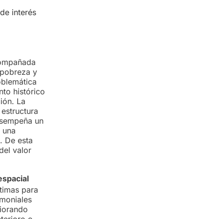
de interés
acompañada
 pobreza y
oblemática
nto histórico
ión. La
 estructura
desempeña un
e una
. De esta
del valor
espacial
ptimas para
imoniales
riorando
terioro o