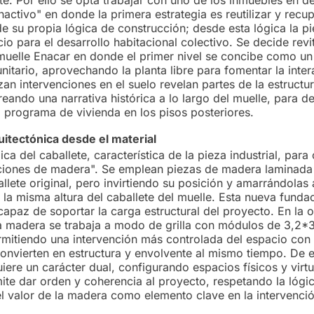
activo" en donde la primera estrategia es reutilizar y recu
de su propia lógica de construcción; desde esta lógica la p
o para el desarrollo habitacional colectivo. Se decide revit
 muelle Enacar en donde el primer nivel se concibe como un
itario, aprovechando la planta libre para fomentar la inte
izan intervenciones en el suelo revelan partes de la estructu
reando una narrativa histórica a lo largo del muelle, para 
l programa de vivienda en los pisos posteriores.
itectónica desde el material
gica del caballete, característica de la pieza industrial, para 
ciones de madera". Se emplean piezas de madera laminada
allete original, pero invirtiendo su posición y amarrándolas 
 la misma altura del caballete del muelle. Esta nueva funda
apaz de soportar la carga estructural del proyecto. En la o
la madera se trabaja a modo de grilla con módulos de 3,2*
ermitiendo una intervención más controlada del espacio con 
convierten en estructura y envolvente al mismo tiempo. De 
ere un carácter dual, configurando espacios físicos y virtu
ite dar orden y coherencia al proyecto, respetando la lógic
l valor de la madera como elemento clave en la intervenció