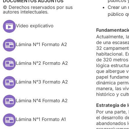
públicos 
DOCUMENTOS ADJUNTOS
© Derechos reservados por sus
Crear un 
autores intelectuales.
público qu
Video explicativo
Fundamentació
Actualmente, l
de una escasez
Lámina N°1 Formato A2
32 campamentos
habitacional. 
de 320 metros d
Lámina N°2 Formato A2
lógica estructu
que albergue v
papel fundamen
Lámina N°3 Formato A2
dinámica perma
manera, las viv
histórico y cult
Lámina N°4 Formato A2
Estrategia de 
Por una parte,
el desarrollo d
Lámina N°1 Formato A1
abandonados lo
progresivament