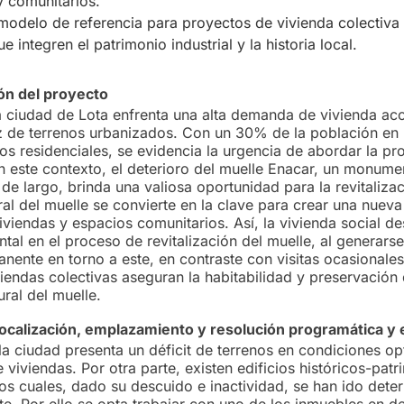
y comunitarios.
modelo de referencia para proyectos de vivienda colectiva 
e integren el patrimonio industrial y la historia local.
n del proyecto
a ciudad de Lota enfrenta una alta demanda de vivienda 
 de terrenos urbanizados. Con un 30% de la población en
 residenciales, se evidencia la urgencia de abordar la pr
En este contexto, el deterioro del muelle Enacar, un monume
e largo, brinda una valiosa oportunidad para la revitalizac
ral del muelle se convierte en la clave para crear una nueva
iviendas y espacios comunitarios. Así, la vivienda social 
tal en el proceso de revitalización del muelle, al generars
nente en torno a este, en contraste con visitas ocasionales
iendas colectivas aseguran la habitabilidad y preservación 
ural del muelle.
localización, emplazamiento y resolución programática y 
 la ciudad presenta un déficit de terrenos en condiciones o
e viviendas. Por otra parte, existen edificios históricos-patr
s cuales, dado su descuido e inactividad, se han ido dete
e. Por ello se opta trabajar con uno de los inmuebles en de