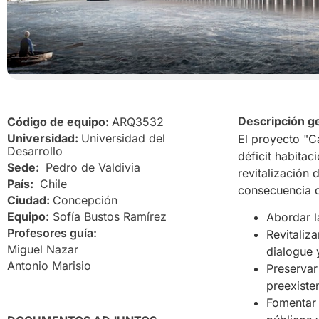
Descripción g
Código de equipo:
ARQ3532
Universidad:
Universidad del
El proyecto "C
Desarrollo
déficit habitac
Sede:
Pedro de Valdivia
revitalización
País:
Chile
consecuencia de
Ciudad:
Concepción
Equipo:
Sofía Bustos Ramírez
Abordar l
Profesores guía:
Revitaliz
Miguel Nazar
dialogue y
Antonio Marisio
Preservar 
preexisten
Fomentar 