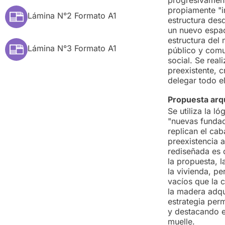
propiamente "in
Lámina N°2 Formato A1
estructura des
un nuevo espaci
estructura del
Lámina N°3 Formato A1
público y comun
social. Se real
preexistente, c
delegar todo e
Propuesta arqu
Se utiliza la ló
"nuevas funda
replican el cab
preexistencia a
rediseñada es c
la propuesta, 
la vivienda, p
vacíos que la 
la madera adqui
estrategia perm
y destacando e
muelle.