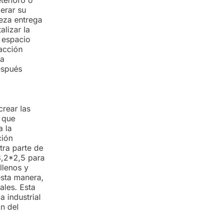
perar su
ieza entrega
alizar la
 espacio
racción
ra
después
crear las
 que
a la
ción
tra parte de
3,2*2,5 para
llenos y
esta manera,
ales. Esta
a industrial
n del