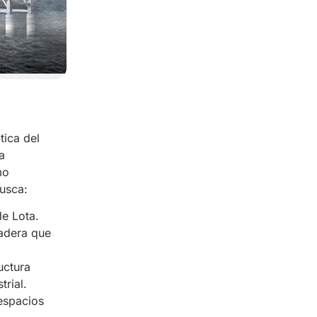
tica del
a
mo
busca:
de Lota.
madera que
uctura
trial.
 espacios