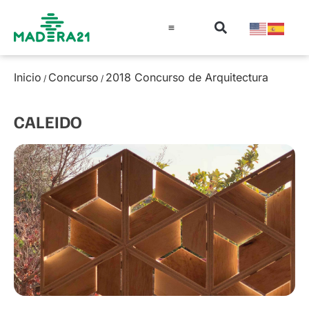
Información técnica
Educación en madera
Guía de la Madera
Inicio
Concurso
2018 Concurso de Arquitectura
/
/
CALEIDO