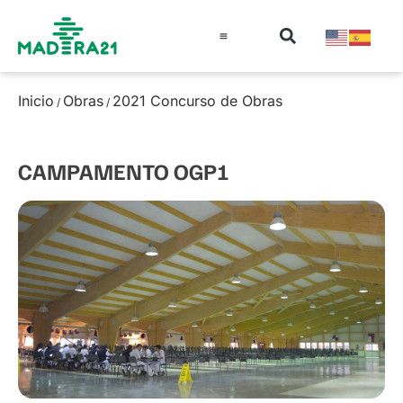
Información técnica
Educación en madera
Guía de la Madera
Inicio
Obras
2021 Concurso de Obras
/
/
CAMPAMENTO OGP1