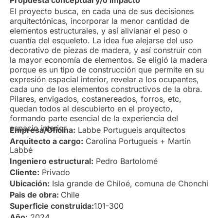
Propuesta conceptual y/o impacto
El proyecto busca, en cada una de sus decisiones
arquitectónicas, incorporar la menor cantidad de
elementos estructurales, y así alivianar el peso o
cuantía del esqueleto. La idea fue alejarse del uso
decorativo de piezas de madera, y así construir con
la mayor economía de elementos. Se eligió la madera
porque es un tipo de construcción que permite en su
expresión espacial interior, revelar a los ocupantes,
cada uno de los elementos constructivos de la obra.
Pilares, envigados, costanereados, forros, etc,
quedan todos al descubierto en el proyecto,
formando parte esencial de la experiencia del
espacio interior.
Empresa/Oficina:
Labbe Portugueis arquitectos
Arquitecto a cargo:
Carolina Portugueis + Martín
Labbé
Ingeniero estructural:
Pedro Bartolomé
Cliente:
Privado
Ubicación:
Isla grande de Chiloé, comuna de Chonchi
Pais de obra:
Chile
Superficie construida:
101-300
Año:
2024