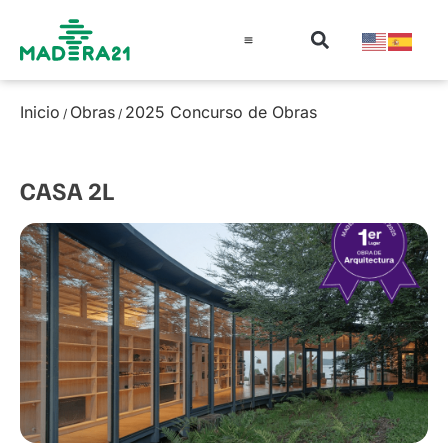
Información técnica
Educación en madera
Guía de la Madera
Inicio
Obras
2025 Concurso de Obras
/
/
CASA 2L