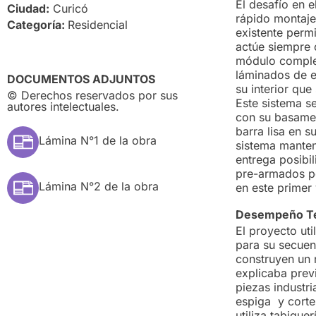
El desafío en e
Ciudad:
Curicó
rápido montaje
Categoría:
Residencial
existente permi
actúe siempre 
módulo completa
láminados de e
DOCUMENTOS ADJUNTOS
su interior que
© Derechos reservados por sus
Este sistema se
autores intelectuales.
con su basamen
barra lisa en s
Lámina N°1 de la obra
sistema mantene
entrega posibi
pre-armados po
Lámina N°2 de la obra
en este prime
Desempeño T
El proyecto uti
para su secuenc
construyen un 
explicaba prev
piezas industri
espiga y cortes
utiliza tabique