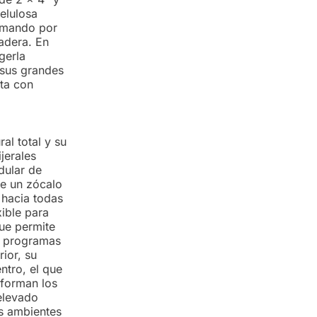
elulosa
armando por
adera. En
gerla
 sus grandes
ta con
al total y su
jerales
dular de
de un zócalo
 hacia todas
xible para
que permite
us programas
ior, su
ntro, el que
nforman los
elevado
os ambientes