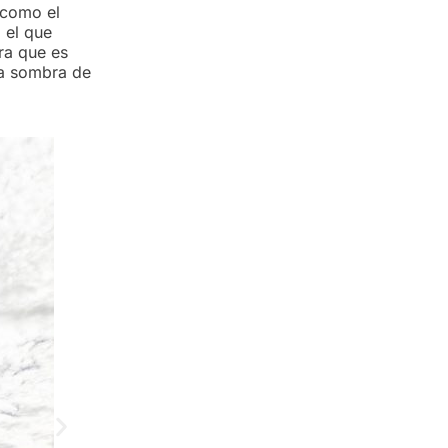
 como el
 el que
ra que es
 la sombra de