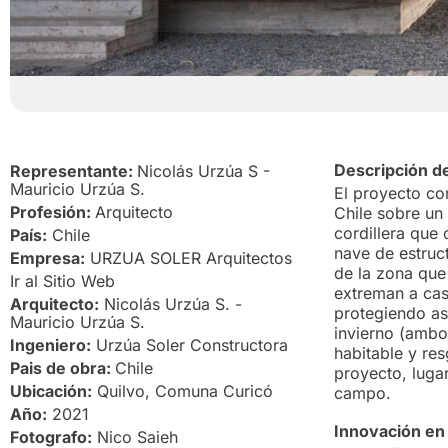
Descripción d
Representante:
Nicolás Urzúa S -
Mauricio Urzúa S.
El proyecto co
Profesión:
Arquitecto
Chile sobre un
cordillera que
País:
Chile
nave de estruct
Empresa:
URZUA SOLER Arquitectos
de la zona que
Ir al Sitio Web
extreman a cas
Arquitecto:
Nicolás Urzúa S. -
protegiendo así
Mauricio Urzúa S.
invierno (ambo
Ingeniero:
Urzúa Soler Constructora
habitable y re
Pais de obra:
Chile
proyecto, lugar
Ubicación:
Quilvo, Comuna Curicó
campo.
Año:
2021
Innovación en 
Fotografo:
Nico Saieh