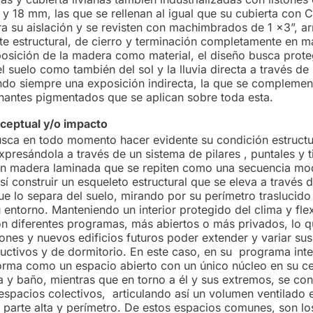
y 18 mm, las que se rellenan al igual que su cubierta con C
a su aislación y se revisten con machimbrados de 1 x3”, 
te estructural, de cierro y terminación completamente en m
posición de la madera como material, el diseño busca prote
 suelo como también del sol y la lluvia directa a través de
ndo siempre una exposición indirecta, la que se complemen
nantes pigmentados que se aplican sobre toda esta.
ceptual y/o impacto
usca en todo momento hacer evidente su condición estructur
xpresándola a través de un sistema de pilares , puntales y ti
n madera laminada que se repiten como una secuencia mo
í construir un esqueleto estructural que se eleva a través 
e lo separa del suelo, mirando por su perímetro traslucido
u entorno. Manteniendo un interior protegido del clima y fle
con diferentes programas, más abiertos o más privados, lo 
iones y nuevos edificios futuros poder extender y variar s
ctivos y de dormitorio. En este caso, en su programa inter
orma como un espacio abierto con un único núcleo en su ce
a y baño, mientras que en torno a él y sus extremos, se co
espacios colectivos, articulando así un volumen ventilado 
u parte alta y perímetro. De estos espacios comunes, son l