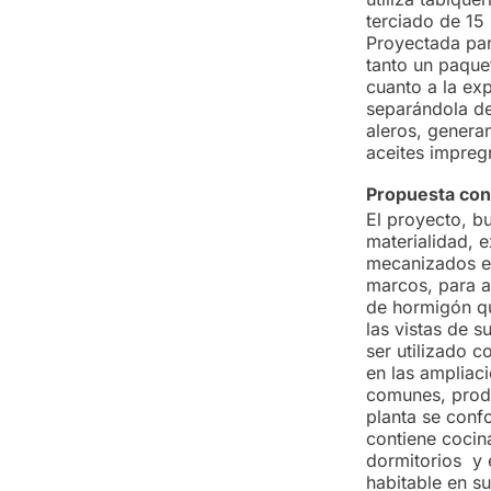
terciado de 15 
Proyectada par
tanto un paque
cuanto a la ex
separándola del
aleros, genera
aceites impreg
Propuesta con
El proyecto, b
materialidad, e
mecanizados e
marcos, para as
de hormigón qu
las vistas de s
ser utilizado 
en las ampliac
comunes, produ
planta se conf
contiene cocin
dormitorios y 
habitable en s