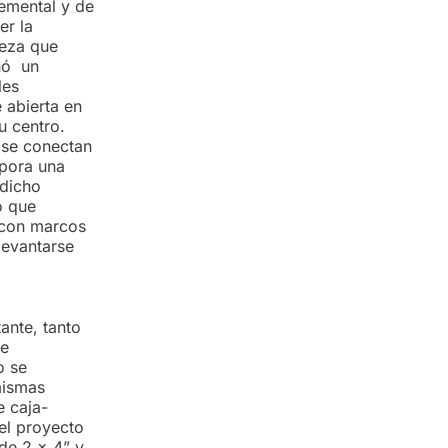
remental y de
er la
ieza que
ñó un
les
 abierta en
u centro.
e se conectan
rpora una
 dicho
o que
 con marcos
levantarse
ante, tanto
ue
o se
mismas
e caja-
 el proyecto
 de 2 x 4” y