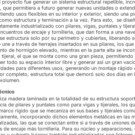
l proyecto fue generar un sistema estructural repetible, inc
, que permitiera a futuro generar nuevas unidades o extend
tiendo usos flexibles en su interior y exterior, siendo una p
como estructura y terminación a la vez. Para esto, se dise
mente industrializado con pilares, vigas, puntales y tijera
ncuentros de encaje y tornillería, que dan forma a una nave
 se estructura solo por su perímetro y cubiertas, liberando s
 une a través de herrajes insertados en sus pilares, los qu
to de hormigón elevado, mientras en la parte alta se inco
u tijeral, el que se monta como una gran pieza, permitiendo
r todo su espacio interior libre y generar así un gran vací
lidades para diferentes usos, generando un montaje rápido
r completo, estructura total que demoró solo dos días en 
r volumen.
écnico
liza madera laminada en la totalidad de su estructura soport
ia de pilares y puntales como para vigas y tijerales, los q
marco rígido que se mecaniza en sus bases y tijerales com
iamente, incorporando dichos elementos metálicas en las 
alizadas, las que se conectan entre si a través de uniones d
 de encaje más tornillería. Para su núcleo y separaciones,
rías y cubierta livianas también industrializadas con listones