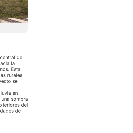
central de
acia la
nos. Esta
das rurales
yecto se
,
lluvia en
e una sombra
xteriores del
vidades de