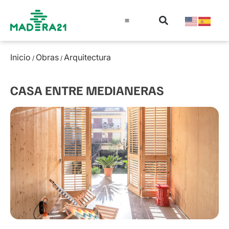
Información técnica
Educación en madera
Guía de la Madera
Inicio
Obras
Arquitectura
/
/
CASA ENTRE MEDIANERAS