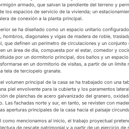
ormigón armado, que salvan la pendiente del terreno y perm
de los espacios de servicio de la vivienda; un estacionamie
alera de conexión a la planta principal.
erior se ha diseñado como un espacio unitario configurado
es, hombros, diagonales y vigas de madera de roble, traslad
al, que definen un perímetro de circulaciones y un conjunto
 en un área de día, compuesta por el estar, comedor y coci
tituida por un dormitorio principal, dos baños y un espacio
formarse en un dormitorio de visitas, a partir de un límite 
a tela de terciopelo granate.
 el volumen principal de la casa se ha trabajado con una ta
a piel envolvente para la cubierta y los paramentos lateral
ción de planchas de acero galvanizado del granero, oxidad
o. Las fachadas norte y sur, en tanto, se revisten con made
as aperturas principales de la casa hacia el paisaje circund
al como mencionamos al inicio, el trabajo proyectual preten
lectura de rescate patrimonial y a partir de un ejercicio de