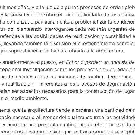
 últimos años, y a la luz de algunos procesos de orden glo
a y la consideración sobre el carácter limitado de los recurs
a ha comenzado paulatinamente a problematizar la condición
truido, planteando interrogantes cada vez más urgentes de
eferidas a las posibilidades de reutilización y durabilidad 
, llevando también la discusión el cuestionamiento sobre el
ue supuestamente se había atribuido a la arquitectura.
lo anteriormente expuesto, en
Echar a perder: un análisis de
cepcional investigación sobre los procesos de degradación
ne de manifiesto que las nociones de cambio, decadencia,
 y reutilización —inherentes a los procesos de degradación
rían ser aspectos necesarios para la construcción de luga
n el medio ambiente.
nta que la arquitectura tiende a ordenar una cantidad de m
acio necesario al interior del cual transcurren las actividad
 ser humano, una pregunta contingente de elaborar es si la 
nerales no desaparece sino que se transforma, es suscepti