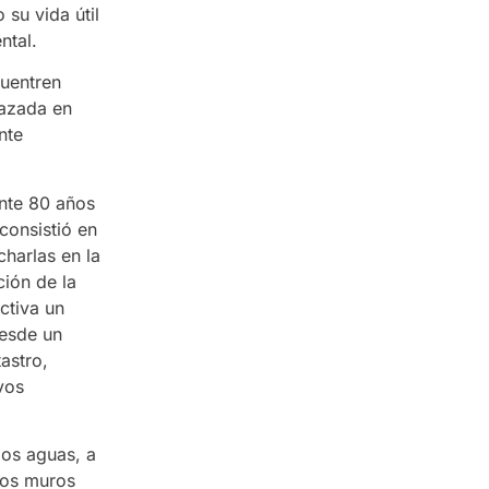
su vida útil
ntal.
cuentren
lazada en
nte
nte 80 años
consistió en
charlas en la
ción de la
ctiva un
esde un
astro,
vos
dos aguas, a
 dos muros