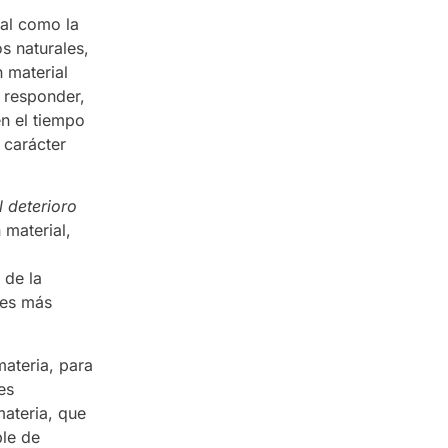
bal como la
os naturales,
 material
 responder,
en el tiempo
 carácter
l deterioro
 material,
 de la
res más
ateria, para
es
materia, que
ble de