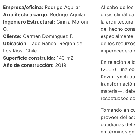
Empresa/oficina:
Rodrigo Aguilar
Al cabo de los
Arquitecto a cargo:
Rodrigo Aguilar
crisis climátic
Ingeniero Estructural:
Ginnia Moroni
la arquitectur
O.
del hecho cons
Cliente:
Carmen Domínguez F.
especialmente r
Ubicación:
Lago Ranco, Región de
de los recursos
Los Ríos, Chile
imperecedero q
Superficie construida:
143 m2
En relación a 
Año de construcción:
2019
(2005), una ex
Kevin Lynch po
transformación
materia—, debe
respetuosos co
Tomando en cue
proveer del esp
cotidianas del
en términos ge