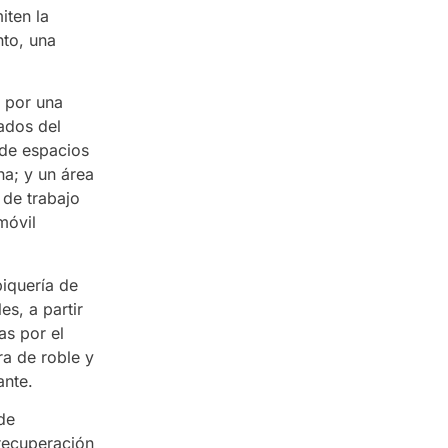
iten la
nto, una
 por una
ados del
 de espacios
na; y un área
 de trabajo
móvil
biquería de
es, a partir
as por el
ra de roble y
ante.
de
 recuperación