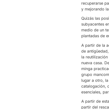
recuperarse pa
y mejorando la
Quizás las pos
subyacentes en
medio de un te
plantadas de en
A partir de la
de antigüedad, 
la reutilizació
nueva casa. De 
minga practicad
grupo mancomu
lugar a otro, l
catalogación, 
esenciales, pa
A partir de es
partir del resc