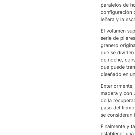
paralelos de h
configuración 
leñera y la esc
El volumen sup
serie de pilar
granero origin
que se dividen
de noche, cons
que puede trans
diseñado en un
Exteriormente,
madera y con un
de la recupera
paso del tiemp
se consideran l
Finalmente y t
establecer una 