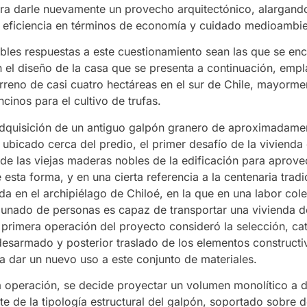
ra darle nuevamente un provecho arquitectónico, alargando 
 eficiencia en términos de economía y cuidado medioambie
ibles respuestas a este cuestionamiento sean las que se en
 el diseño de la casa que se presenta a continuación, emp
rreno de casi cuatro hectáreas en el sur de Chile, mayorme
cinos para el cultivo de trufas.
 adquisición de un antiguo galpón granero de aproximadame
ubicado cerca del predio, el primer desafío de la vivienda 
n de las viejas maderas nobles de la edificación para aprove
esta forma, y en una cierta referencia a la centenaria tradi
a en el archipiélago de Chiloé, en la que en una labor cole
nado de personas es capaz de transportar una vivienda d
a primera operación del proyecto consideró la selección, cat
desarmado y posterior traslado de los elementos constructi
ra dar un nuevo uso a este conjunto de materiales.
ta operación, se decide proyectar un volumen monolítico a 
ate de la tipología estructural del galpón, soportado sobre