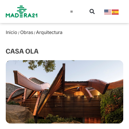
Información técnica
Educación en madera
Guía de la Madera
Inicio
Obras
Arquitectura
/
/
CASA OLA