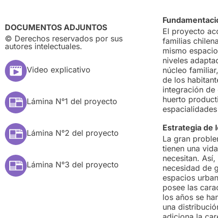
Fundamentació
DOCUMENTOS ADJUNTOS
El proyecto ac
© Derechos reservados por sus
familias chile
autores intelectuales.
mismo espacio.
niveles adapta
Video explicativo
núcleo familia
de los habitan
integración de
huerto producti
Lámina N°1 del proyecto
espacialidades
Estrategia de 
Lámina N°2 del proyecto
La gran proble
tienen una vid
necesitan. Así,
Lámina N°3 del proyecto
necesidad de ge
espacios urban
posee las cara
los años se ha
una distribució
adiciona la car