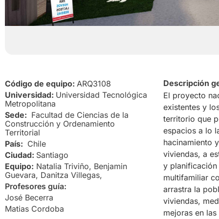
Descripción g
Código de equipo:
ARQ3108
Universidad:
Universidad Tecnológica
El proyecto nac
Metropolitana
existentes y l
Sede:
Facultad de Ciencias de la
territorio que 
Construcción y Ordenamiento
espacios a lo 
Territorial
hacinamiento y 
País:
Chile
viviendas, a es
Ciudad:
Santiago
y planificació
Equipo:
Natalia Triviño, Benjamin
Guevara, Danitza Villegas,
multifamiliar c
Profesores guía:
arrastra la po
José Becerra
viviendas, med
Matias Cordoba
mejoras en las 