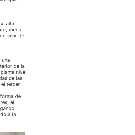
su alta
tico, menor
io vivir de
e una
terior de la
planta nivel
adas de las
el tercer
 forma de
res, el
orgando
do a la