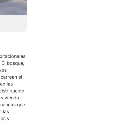
bitacionales
 El bosque,
uyos
carrean el
en las
distribución
 vivienda
emáticas que
n las
les y