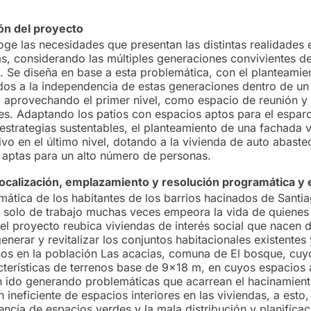
n del proyecto
oge las necesidades que presentan las distintas realidades 
nas, considerando las múltiples generaciones convivientes d
 Se diseña en base a esta problemática, con el planteamie
dos a la independencia de estas generaciones dentro de u
r, aprovechando el primer nivel, como espacio de reunión 
tes. Adaptando los patios con espacios aptos para el esparc
 estrategias sustentables, el planteamiento de una fachada 
vo en el último nivel, dotando a la vivienda de auto abaste
 aptas para un alto número de personas.
localización, emplazamiento y resolución programática y 
mática de los habitantes de los barrios hacinados de Santi
a solo de trabajo muchas veces empeora la vida de quienes
 el proyecto reubica viviendas de interés social que nacen d
nerar y revitalizar los conjuntos habitacionales existentes 
os en la población Las acacias, comuna de El bosque, cuyo 
cterísticas de terrenos base de 9x18 m, en cuyos espacios 
n ido generando problemáticas que acarrean el hacinamient
n ineficiente de espacios interiores en las viviendas, a esto,
encia de espacios verdes y la mala distribución y planifica