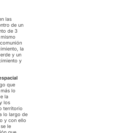
en las
entro de un
nto de 3
n mismo
y comunión
imiento, la
verde y un
cimiento y
espacial
ago que
 más lo
e la
y los
territorio
a lo largo de
o y con ello
 se le
ción que