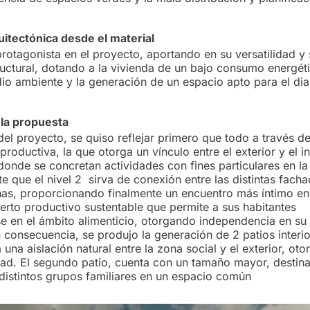
itectónica desde el material
rotagonista en el proyecto, aportando en su versatilidad y 
tructural, dotando a la vivienda de un bajo consumo energé
io ambiente y la generación de un espacio apto para el diar
 la propuesta
del proyecto, se quiso reflejar primero que todo a través d
roductiva, la que otorga un vínculo entre el exterior y el in
donde se concretan actividades con fines particulares en la 
te que el nivel 2 sirva de conexión entre las distintas fach
nas, proporcionando finalmente un encuentro más íntimo en 
uerto productivo sustentable que permite a sus habitantes
e en el ámbito alimenticio, otorgando independencia en su
 consecuencia, se produjo la generación de 2 patios interio
una aislación natural entre la zona social y el exterior, ot
ad. El segundo patio, cuenta con un tamaño mayor, destina
 distintos grupos familiares en un espacio común