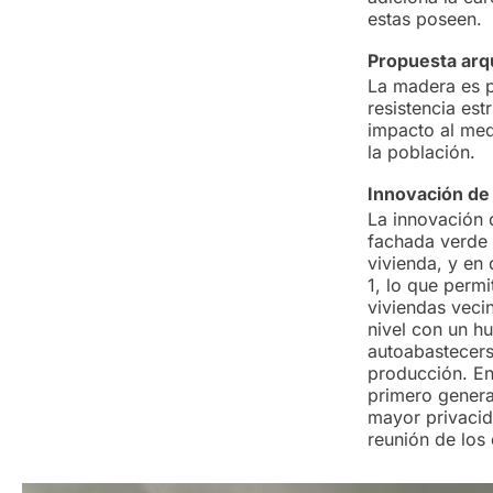
estas poseen.
Propuesta arqu
La madera es p
resistencia es
impacto al med
la población.
Innovación de
La innovación 
fachada verde p
vivienda, y en 
1, lo que permi
viviendas veci
nivel con un h
autoabastecers
producción. En
primero genera 
mayor privacid
reunión de los