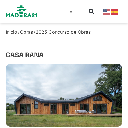
Información técnica
Educación en madera
Guía de la Madera
Inicio
Obras
2025 Concurso de Obras
/
/
CASA RANA