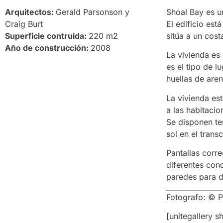
Arquitectos:
Gerald Parsonson y
Shoal Bay es u
Craig Burt
El edificio est
Superficie contruida:
220 m2
sitúa a un cost
Año de construcción:
2008
La vivienda es
es el tipo de 
huellas de aren
La vivienda es
a las habitacio
Se disponen te
sol en el trans
Pantallas corr
diferentes con
paredes para do
Fotografo: © 
[unitegallery s