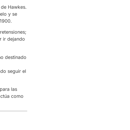
r de Hawkes.
uelo y se
 1900.
retensiones;
r ir dejando
no destinado
do seguir el
para las
 actúa como