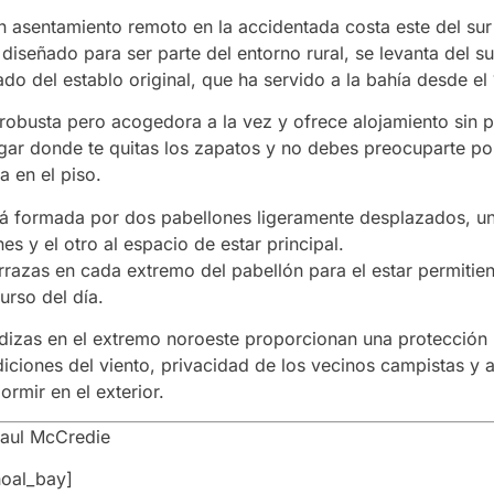
n asentamiento remoto en la accidentada costa este del su
á diseñado para ser parte del entorno rural, se levanta del s
ado del establo original, que ha servido a la bahía desde el
 robusta pero acogedora a la vez y ofrece alojamiento sin p
lugar donde te quitas los zapatos y no debes preocuparte po
a en el piso.
tá formada por dos pabellones ligeramente desplazados, u
nes y el otro al espacio de estar principal.
rrazas en cada extremo del pabellón para el estar permitien
curso del día.
edizas en el extremo noroeste proporcionan una protección 
diciones del viento, privacidad de los vecinos campistas y
rmir en el exterior.
Paul McCredie
hoal_bay]