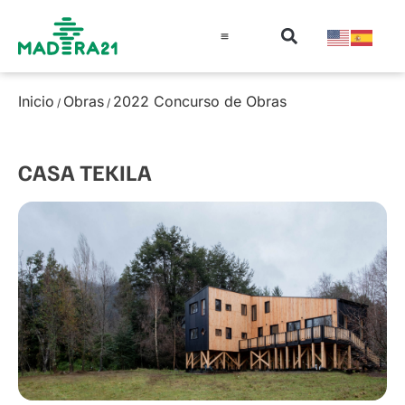
Información técnica
Educación en madera
Guía de la Madera
Inicio
Obras
2022 Concurso de Obras
/
/
CASA TEKILA