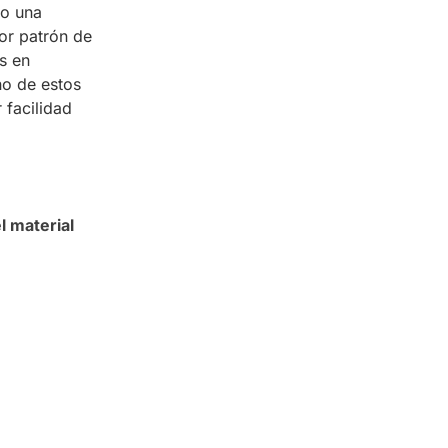
do una
or patrón de
s en
ño de estos
 facilidad
l material