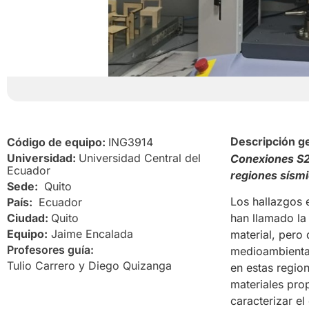
Descripción g
Código de equipo:
ING3914
Universidad:
Universidad Central del
Conexiones S2
Ecuador
regiones sísm
Sede:
Quito
Los hallazgos 
País:
Ecuador
Ciudad:
Quito
han llamado la 
Equipo:
Jaime Encalada
material, pero
Profesores guía:
medioambiental
Tulio Carrero y Diego Quizanga
en estas regio
materiales pro
caracterizar el