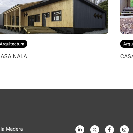
Arquitectura
Arqu
ASA NALA
CAS
 la Madera