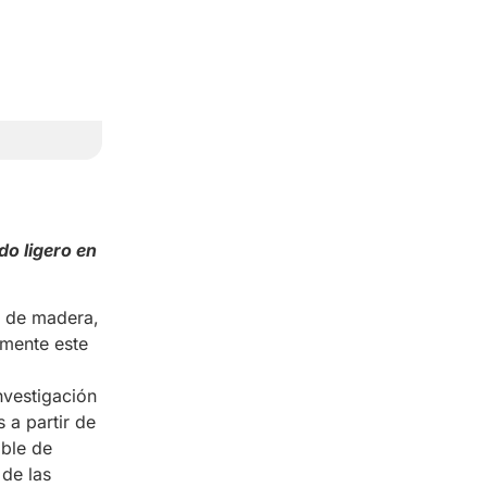
o ligero en
s de madera,
lmente este
nvestigación
 a partir de
able de
 de las