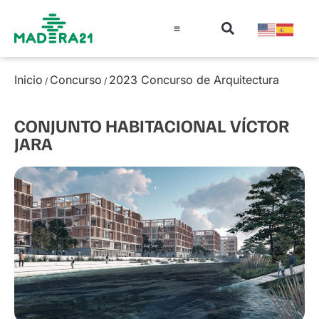
Información técnica
Educación en madera
Guía de la Madera
Inicio
Concurso
2023 Concurso de Arquitectura
/
/
CONJUNTO HABITACIONAL VÍCTOR
JARA