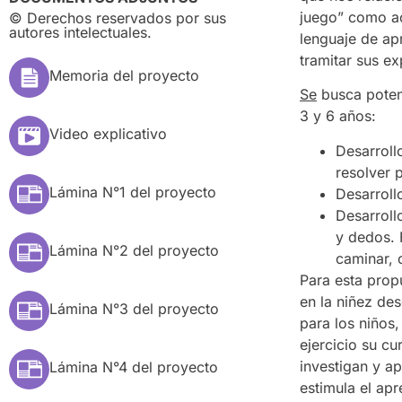
juego” como ac
© Derechos reservados por sus
autores intelectuales.
lenguaje de ap
tramitar sus e
Memoria del proyecto
Se
busca potenc
3 y 6 años:
Video explicativo
Desarroll
resolver 
Lámina N°1 del proyecto
Desarroll
Desarroll
y dedos. 
Lámina N°2 del proyecto
caminar, 
Para esta prop
en la niñez de
Lámina N°3 del proyecto
para los niños
ejercicio su cu
investigan y a
Lámina N°4 del proyecto
estimula el apr