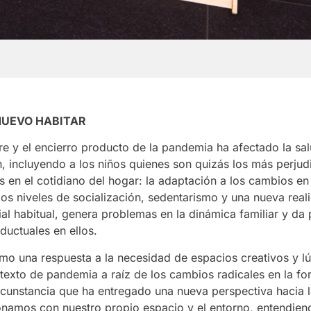
 NUEVO HABITAR
re y el encierro producto de la pandemia ha afectado la sa
n, incluyendo a los niños quienes son quizás los más perju
os en el cotidiano del hogar: la adaptación a los cambios e
ajos niveles de socialización, sedentarismo y una nueva real
al habitual, genera problemas en la dinámica familiar y da 
ductuales en ellos.
o una respuesta a la necesidad de espacios creativos y l
ntexto de pandemia a raíz de los cambios radicales en la fo
ircunstancia que ha entregado una nueva perspectiva hacia 
onamos con nuestro propio espacio y el entorno, entendien