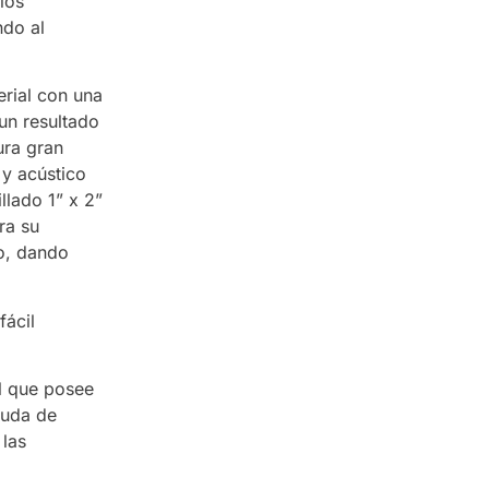
los
ndo al
rial con una
un resultado
ura gran
 y acústico
llado 1” x 2”
ra su
bo, dando
fácil
il que posee
yuda de
 las