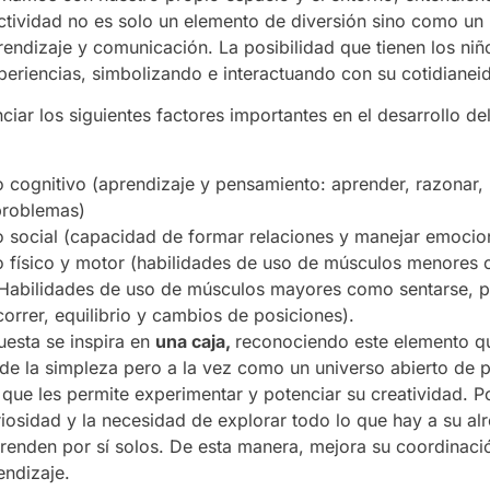
tividad no es solo un elemento de diversión sino como un
rendizaje y comunicación. La posibilidad que tienen los niñ
xperiencias, simbolizando e interactuando con su cotidianei
iar los siguientes factores importantes en el desarrollo del
o cognitivo (aprendizaje y pensamiento: aprender, razonar,
problemas)
o social (capacidad de formar relaciones y manejar emocio
o físico y motor (habilidades de uso de músculos menore
Habilidades de uso de músculos mayores como sentarse, p
correr, equilibrio y cambios de posiciones).
uesta se inspira en
una caja,
reconociendo este elemento q
sde la simpleza pero a la vez como un universo abierto de p
, que les permite experimentar y potenciar su creatividad. 
riosidad y la necesidad de explorar todo lo que hay a su al
prenden por sí solos. De esta manera, mejora su coordinació
endizaje.