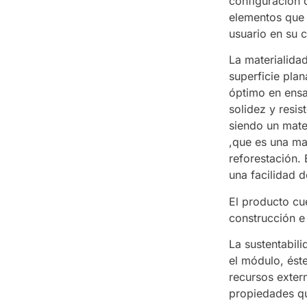
configuracion 
elementos que
usuario en su 
La materialida
superficie pla
óptimo en ensa
solidez y resi
siendo un mate
,que es una ma
reforestación.
una facilidad d
El producto cu
construcción e 
La sustentabili
el módulo, ést
recursos extern
propiedades q