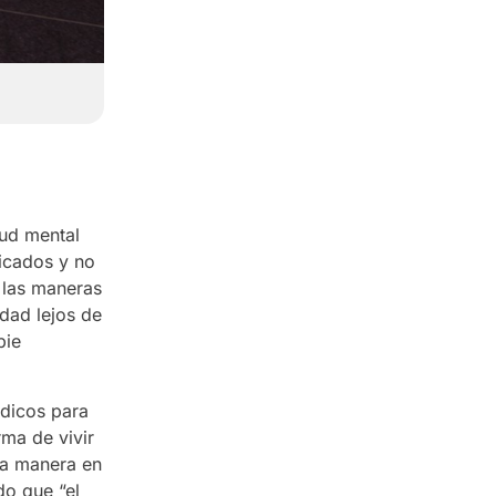
lud mental
dicados y no
n las maneras
idad lejos de
pie
údicos para
rma de vivir
la manera en
do que “el