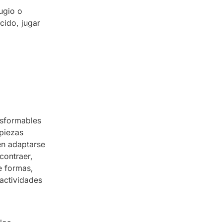
ugio o
cido, jugar
sformables
 piezas
en adaptarse
contraer,
e formas,
 actividades