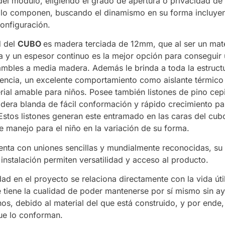
del módulo, eligiendo el grado de apertura o privacidad de 
 lo componen, buscando el dinamismo en su forma incluye
configuración.
d del
CUBO
es madera terciada de 12mm, que al ser un mate
na y un espesor continuo es la mejor opción para conseguir 
mbles a media madera. Además le brinda a toda la estruct
stencia, un excelente comportamiento como aislante térmico
rial amable para niños. Posee también listones de pino cepi
dera blanda de fácil conformación y rápido crecimiento pa
 Estos listones generan este entramado en las caras del cu
e manejo para el niño en la variación de su forma.
enta con uniones sencillas y mundialmente reconocidas, su 
instalación permiten versatilidad y acceso al producto.
dad en el proyecto se relaciona directamente con la vida út
e tiene la cualidad de poder mantenerse por sí mismo sin a
os, debido al material del que está construido, y por ende,
ue lo conforman.