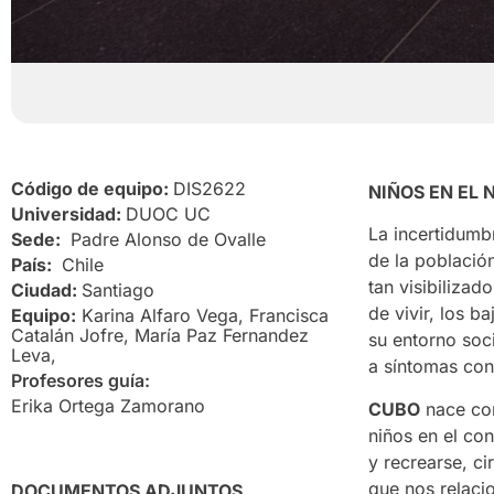
Código de equipo:
DIS2622
NIÑOS EN EL
Universidad:
DUOC UC
La incertidumb
Sede:
Padre Alonso de Ovalle
de la població
País:
Chile
tan visibilizad
Ciudad:
Santiago
de vivir, los b
Equipo:
Karina Alfaro Vega, Francisca
Catalán Jofre, María Paz Fernandez
su entorno soci
Leva,
a síntomas con
Profesores guía:
Erika Ortega Zamorano
CUBO
nace com
niños en el co
y recrearse, c
que nos relaci
DOCUMENTOS ADJUNTOS