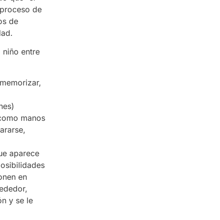
 proceso de
os de
dad.
 niño entre
 memorizar,
nes)
s como manos
ararse,
ue aparece
osibilidades
Ponen en
rededor,
n y se le