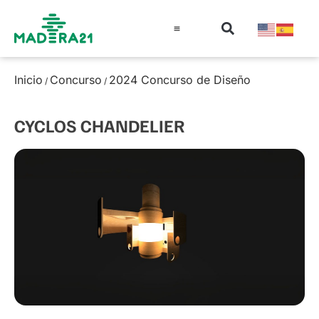
Información técnica
Educación en madera
Guía de la Madera
Inicio
Concurso
2024 Concurso de Diseño
/
/
CYCLOS CHANDELIER