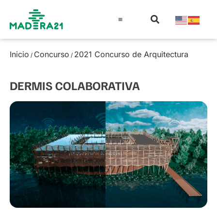
Información técnica
Educación en madera
Guía de la Madera
Inicio
Concurso
2021 Concurso de Arquitectura
/
/
DERMIS COLABORATIVA