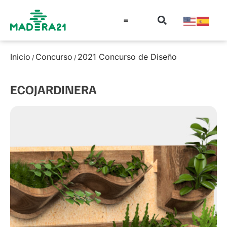
Información técnica
Educación en madera
Guía de la Madera
Inicio
Concurso
2021 Concurso de Diseño
/
/
ECOJARDINERA